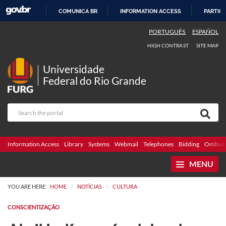
COMUNICA BR
INFORMATION ACCESS
PARTICI
SKIP
PORTUGUÊS
ESPAÑOL
TO
HIGH CONTRAST
SITE MAP
CONTENT
Universidade
Federal do Rio Grande
Information Access
Library
Systems
Webmail
Telephones
Bidding
Ombuds
MENU
>
>
YOU ARE HERE:
HOME
NOTÍCIAS
CULTURA
CONSCIENTIZAÇÃO