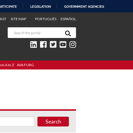
ARTICIPATE
LEGISLATION
GOVERNMENT AGENCIES
AST
SITE MAP
PORTUGUÊS
ESPAÑOL
om A to Z
AVA FURG
Search