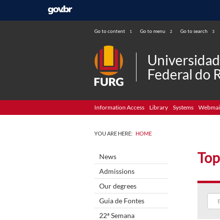
Go to content
Go to menu
Go to search
1
2
3
Universida
Federal do 
Information Access
Library
Systems
Webmai
YOU ARE HERE:
HOME
Top
News
Admissions
Our degrees
Guia de Fontes
22ª Semana