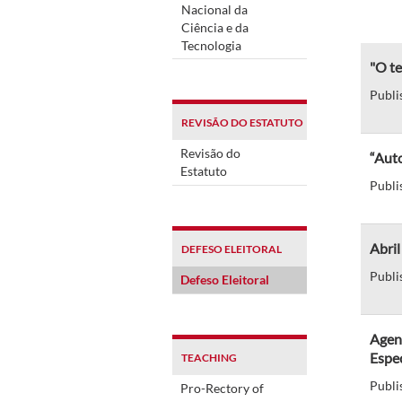
Nacional da
Ciência e da
Tecnologia
"O te
Publi
REVISÃO DO ESTATUTO
Revisão do
“Auto
Estatuto
Publi
Abri
DEFESO ELEITORAL
Publi
Defeso Eleitoral
Agend
Espec
TEACHING
Publi
Pro-Rectory of