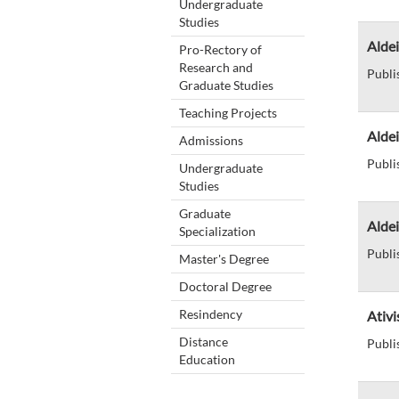
Undergraduate
Studies
Aldei
Pro-Rectory of
Research and
Publi
Graduate Studies
Teaching Projects
Aldei
Admissions
Publi
Undergraduate
Studies
Graduate
Aldei
Specialization
Publi
Master's Degree
Doctoral Degree
Resindency
Ativi
Distance
Publi
Education