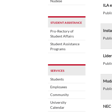
Nudese
ILA e
Publi
STUDENT ASSISTANCE
Insta
Pro-Rectory of
Student Affairs
Publi
Student Assistance
Programs
Lider
Publi
SERVICES
Students
Muda
Employees
Publi
Community
University
NEC 
Calendar