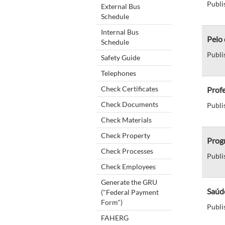
Publi
External Bus
Schedule
Internal Bus
Pelo 
Schedule
Publi
Safety Guide
Telephones
Check Certificates
Profe
Check Documents
Publi
Check Materials
Check Property
Prog
Check Processes
Publi
Check Employees
Generate the GRU
Saúde
("Federal Payment
Form")
Publi
FAHERG