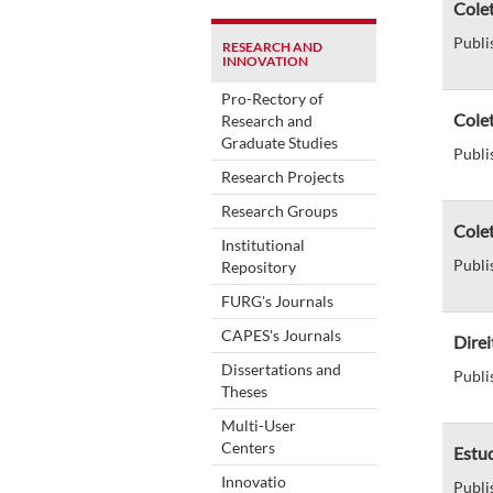
Cole
Publi
RESEARCH AND
INNOVATION
Pro-Rectory of
Colet
Research and
Graduate Studies
Publi
Research Projects
Research Groups
Cole
Institutional
Publi
Repository
FURG's Journals
CAPES's Journals
Direi
Dissertations and
Publi
Theses
Multi-User
Centers
Estud
Innovatio
Publi