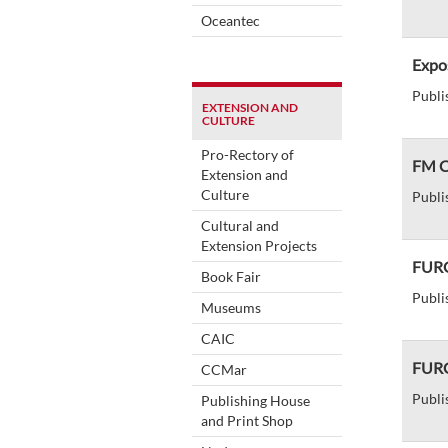
Oceantec
Expos
Publi
EXTENSION AND
CULTURE
Pro-Rectory of
FM Ca
Extension and
Culture
Publi
Cultural and
Extension Projects
FURG
Book Fair
Publi
Museums
CAIC
FURG 
CCMar
Publi
Publishing House
and Print Shop