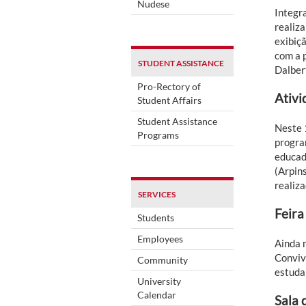
Nudese
Integr
realiz
exibiç
com a 
STUDENT ASSISTANCE
Dalber
Pro-Rectory of
Ativi
Student Affairs
Student Assistance
Neste 1
Programs
progra
educado
(Arpin
realiza
SERVICES
Feira
Students
Employees
Ainda n
Conviv
Community
estuda
University
Calendar
Sala 