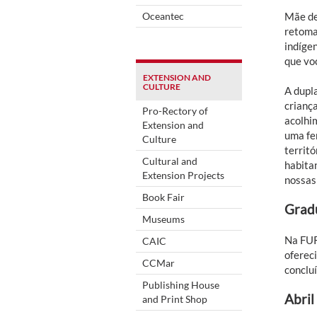
Oceantec
Mãe de
retoma
indíge
que vo
EXTENSION AND
CULTURE
A dupl
crianç
Pro-Rectory of
acolhim
Extension and
uma fe
Culture
territó
Cultural and
habita
Extension Projects
nossas 
Book Fair
Grad
Museums
Na FUR
CAIC
ofereci
CCMar
conclu
Publishing House
Abril
and Print Shop