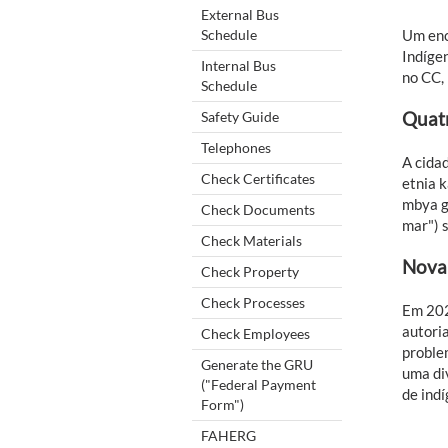
External Bus
Schedule
Um enc
Indígen
Internal Bus
no CC,
Schedule
Safety Guide
Quatr
Telephones
A cidad
Check Certificates
etnia 
mbya g
Check Documents
mar") 
Check Materials
Nova
Check Property
Check Processes
Em 202
autori
Check Employees
problem
Generate the GRU
uma di
("Federal Payment
de indí
Form")
FAHERG