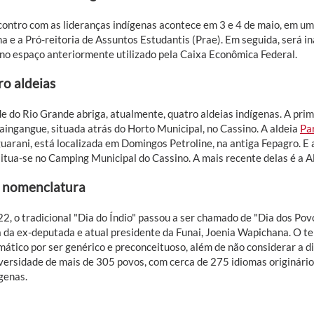
ontro com as lideranças indígenas acontece em 3 e 4 de maio, em um
a e a Pró-reitoria de Assuntos Estudantis (Prae). Em seguida, será i
 no espaço anteriormente utilizado pela Caixa Econômica Federal.
o aldeias
e do Rio Grande abriga, atualmente, quatro aldeias indígenas. A prim
kaingangue, situada atrás do Horto Municipal, no Cassino. A aldeia
Pa
uarani, está localizada em Domingos Petroline, na antiga Fepagro. E 
situa-se no Camping Municipal do Cassino. A mais recente delas é a A
 nomenclatura
2, o tradicional "Dia do Índio" passou a ser chamado de "Dia dos Pov
a da ex-deputada e atual presidente da Funai, Joenia Wapichana. O te
ático por ser genérico e preconceituoso, além de não considerar a di
versidade de mais de 305 povos, com cerca de 275 idiomas originário
genas.