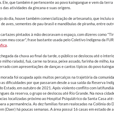
. Ele, que também é pertencente ao povo kaingangue e vem da terra 
s das atividades da gincana e suas origens.
go do dia, houve também comercialização de artesanato, que incluiu 
 de aves, sementes de pau-brasil e mandíbulas de piranha, entre outr
 cartazes pintados à mão decoravam o espaço, com dizeres como "Tir
 com meu cocar", frase bastante usada pelo Coletivo Indígena da FUR
áfica
.
hegada da chuva ao final da tarde, o público se deslocou até o interi
e milho ralado), fuá, carne na brasa, peixe assado, farinha de milho, ka
cerrado com apresentações de danças e cantos típicos do povo kainga
 morada foi ocupada após muitos percalços na trajetória da comunida
u as dificuldades por que passaram desde a sua saída da Reserva Indí
do Estado, em outubro de 2021. Após violento conflito com latifundiá
ngues da reserva, o grupo se deslocou até Rio Grande. Na nova cidad
ncias localizadas próximo ao Hospital Psiquiátrico da Santa Casa até
para a permanência. As dez famílias foram realocadas na Colônia d
m (Daer) há poucas semanas. A área possui 16 casas em estado de 