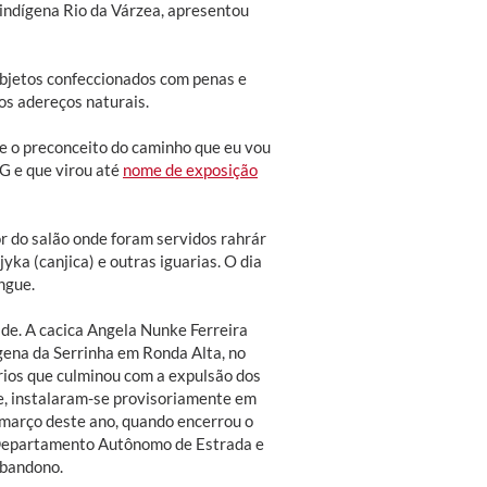
indígena Rio da Várzea, apresentou
objetos confeccionados com penas e
os adereços naturais.
e o preconceito do caminho que eu vou
G e que virou até
nome de exposição
or do salão onde foram servidos rahrár
jyka (canjica) e outras iguarias. O dia
ngue.
de. A cacica Angela Nunke Ferreira
gena da Serrinha em Ronda Alta, no
rios que culminou com a expulsão dos
e, instalaram-se provisoriamente em
 março deste ano, quando encerrou o
o Departamento Autônomo de Estrada e
abandono.