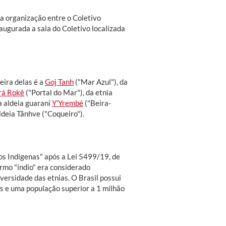
a organização entre o Coletivo
naugurada a sala do Coletivo localizada
eira delas é a
Goj Tanh
("Mar Azul"), da
rá Rokê
("Portal do Mar"), da etnia
a aldeia guarani
Y'Yrembé
("Beira-
ldeia Tãnhve ("Coqueiro").
os Indígenas" após a Lei 5499/19, de
rmo "índio" era considerado
versidade das etnias. O Brasil possui
s e uma população superior a 1 milhão