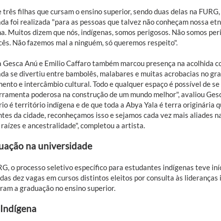
 três filhas que cursam o ensino superior, sendo duas delas na FURG,
da foi realizada "para as pessoas que talvez não conheçam nossa etni
na. Muitos dizem que nós, indígenas, somos perigosos. Não somos pe
cês. Não fazemos mal a ninguém, só queremos respeito".
a Gesca Anú e Emilio Caffaro também marcou presença na acolhida c
ada se divertiu entre bambolês, malabares e muitas acrobacias no gra
ento e intercâmbio cultural. Todo e qualquer espaço é possível de se
rramenta poderosa na construção de um mundo melhor", avaliou Gesca
rio é território indígena e de que toda a Abya Yala é terra originária 
ntes da cidade, reconheçamos isso e sejamos cada vez mais aliades 
raízes e ancestralidade", completou a artista.
uação na universidade
G, o processo seletivo específico para estudantes indígenas teve in
das dez vagas em cursos distintos eleitos por consulta às lideranças
íram a graduação no ensino superior.
 Indígena