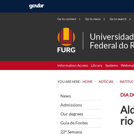
Go to content
Go to menu
Go to search
1
2
3
Universida
Federal do 
Information Access
Library
Systems
Webmai
>
>
YOU ARE HERE:
HOME
NOTÍCIAS
INSTITU
DIA D
News
Admissions
Al
Our degrees
rio
Guia de Fontes
22ª Semana