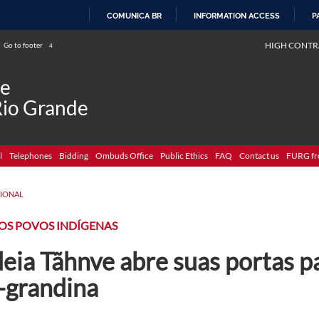
COMUNICA BR
INFORMATION ACCESS
P
SKIP
HIGH CONTR
Go to footer
4
TO
CONTENT
de
Rio Grande
l
Telephones
Bidding
Ombuds Office
Public Ethics
FAQ
Contact us
FURG fr
CIONAL
OS POVOS INDÍGENAS
deia Tãhnve abre suas portas 
-grandina