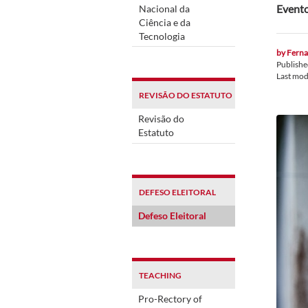
Evento
Nacional da
Ciência e da
Tecnologia
by
Ferna
Publish
Last mod
REVISÃO DO ESTATUTO
Revisão do
Estatuto
DEFESO ELEITORAL
Defeso Eleitoral
TEACHING
Pro-Rectory of