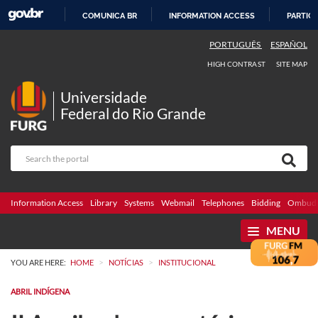
COMUNICA BR
INFORMATION ACCESS
PARTICI
SKIP
PORTUGUÊS
ESPAÑOL
TO
HIGH CONTRAST
SITE MAP
CONTENT
Universidade
Federal do Rio Grande
Information Access
Library
Systems
Webmail
Telephones
Bidding
Ombuds
MENU
>
>
YOU ARE HERE:
HOME
NOTÍCIAS
INSTITUCIONAL
ABRIL INDÍGENA