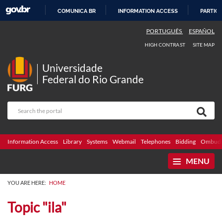
COMUNICA BR
INFORMATION ACCESS
PARTICI
SKIP
PORTUGUÊS
ESPAÑOL
TO
HIGH CONTRAST
SITE MAP
CONTENT
Universidade
Federal do Rio Grande
Information Access
Library
Systems
Webmail
Telephones
Bidding
Ombuds
MENU
YOU ARE HERE:
HOME
Topic "ila"