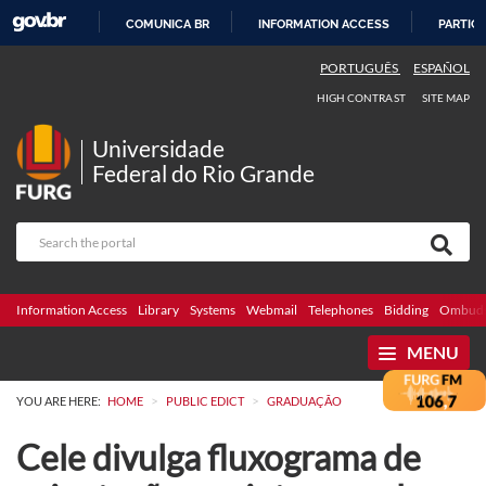
COMUNICA BR
INFORMATION ACCESS
PARTICI
SKIP
PORTUGUÊS
ESPAÑOL
TO
HIGH CONTRAST
SITE MAP
CONTENT
Universidade
Federal do Rio Grande
Information Access
Library
Systems
Webmail
Telephones
Bidding
Ombuds
MENU
>
>
YOU ARE HERE:
HOME
PUBLIC EDICT
GRADUAÇÃO
Cele divulga fluxograma de