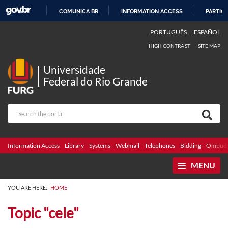
COMUNICA BR
INFORMATION ACCESS
PARTICI
SKIP
PORTUGUÊS
ESPAÑOL
TO
HIGH CONTRAST
SITE MAP
CONTENT
Universidade
Federal do Rio Grande
Information Access
Library
Systems
Webmail
Telephones
Bidding
Ombuds
MENU
YOU ARE HERE:
HOME
Topic "cele"