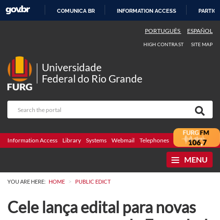
COMUNICA BR
INFORMATION ACCESS
PARTICI
SKIP
PORTUGUÊS
ESPAÑOL
TO
HIGH CONTRAST
SITE MAP
CONTENT
Universidade
Federal do Rio Grande
Information Access
Library
Systems
Webmail
Telephones
Bidding
Ombuds
MENU
>
YOU ARE HERE:
HOME
PUBLIC EDICT
Cele lança edital para novas