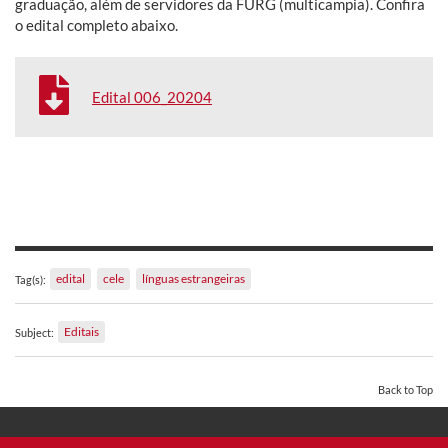
graduação, além de servidores da FURG (multicampia). Confira
o edital completo abaixo.
Edital 006_20204
edital
cele
línguas estrangeiras
Tag(s):
Editais
Subject:
Back to Top