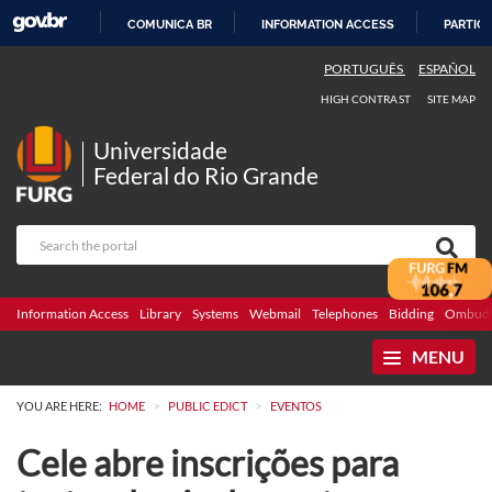
COMUNICA BR
INFORMATION ACCESS
PARTICI
SKIP
PORTUGUÊS
ESPAÑOL
TO
HIGH CONTRAST
SITE MAP
CONTENT
Universidade
Federal do Rio Grande
Information Access
Library
Systems
Webmail
Telephones
Bidding
Ombuds
MENU
>
>
YOU ARE HERE:
HOME
PUBLIC EDICT
EVENTOS
Cele abre inscrições para