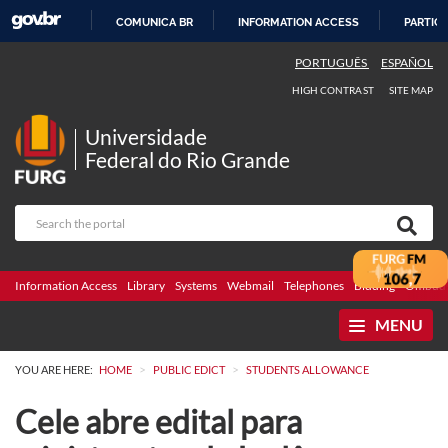
COMUNICA BR
INFORMATION ACCESS
PARTICI
SKIP
PORTUGUÊS
ESPAÑOL
TO
HIGH CONTRAST
SITE MAP
CONTENT
Universidade
Federal do Rio Grande
Information Access
Library
Systems
Webmail
Telephones
Bidding
Ombuds
MENU
>
>
YOU ARE HERE:
HOME
PUBLIC EDICT
STUDENTS ALLOWANCE
Cele abre edital para