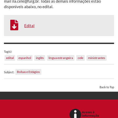
mail ila.cele@furg.br. Todas as demais informações estão
disponíveis abaixo, no edital.
Edital
Tag(s):
edital
espanhol
inglês
língua estrangeira
cele
ministrantes
Bolsas e Estágios
Subject:
Back to Top