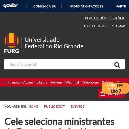
COMUNICA BR
INFORMATION ACCESS
PARTICI
SKIP
PORTUGUÊS
ESPAÑOL
TO
HIGH CONTRAST
SITE MAP
CONTENT
Universidade
Federal do Rio Grande
Information Access
Library
Systems
Webmail
Telephones
Bidding
Ombuds
MENU
>
>
YOU ARE HERE:
HOME
PUBLIC EDICT
EVENTOS
Cele seleciona ministrantes