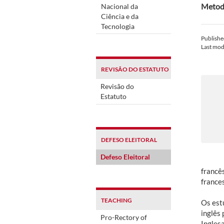
Metodo
Nacional da
Ciência e da
Tecnologia
Publish
Last mod
REVISÃO DO ESTATUTO
Revisão do
Estatuto
DEFESO ELEITORAL
Defeso Eleitoral
francê
france
TEACHING
Os est
inglês 
Pro-Rectory of
Ingles