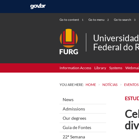
Go to content
Go to menu
Go to search
1
2
3
Universida
Federal do 
Information Access
Library
Systems
Webmai
>
>
YOU ARE HERE:
HOME
NOTÍCIAS
EVENTOS
ESTU
News
Admissions
Cel
Our degrees
div
Guia de Fontes
22ª Semana