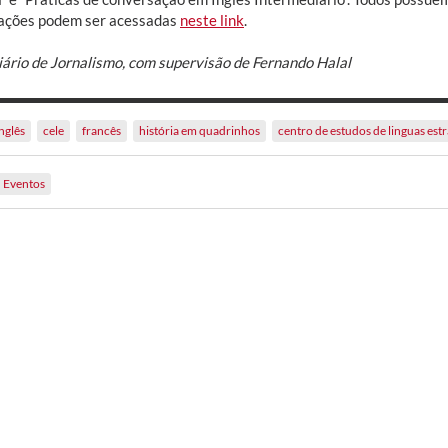
ações podem ser acessadas
neste link
.
iário de Jornalismo, com supervisão de Fernando Halal
nglês
cele
francês
história em quadrinhos
centro de estudos de linguas est
Eventos