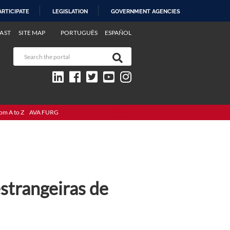
ARTICIPATE
LEGISLATION
GOVERNMENT AGENCIES
AST
SITE MAP
PORTUGUÊS
ESPAÑOL
om A to Z
AVA FURG
strangeiras de