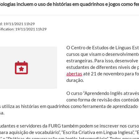
logias incluem o uso de histórias em quadrinhos e jogos como f
ed: 19/11/2021 11h29
ification: 19/11/2021 11h29
O Centro de Estudos de Línguas Est
cursos que visam o desenvolviment
estrangeiras. Para isso, desenvolv
estudantes de diferentes níveis de p
abertas
até 21
de novembro para fo
duração.
O curso “Aprendendo Inglês através 
como forma de revisão dos conteúdo
s utiliza as histórias em quadrinhos como ferramenta de aprendizado 
sa.
udantes e servidores da FURG também podem se inscrever nos curs
para aquisição de vocabulário”, “Escrita Criativa em Língua Inglesa”, 
a” e “Práticas de conversação em Inglês Intermediário”. Todos possue