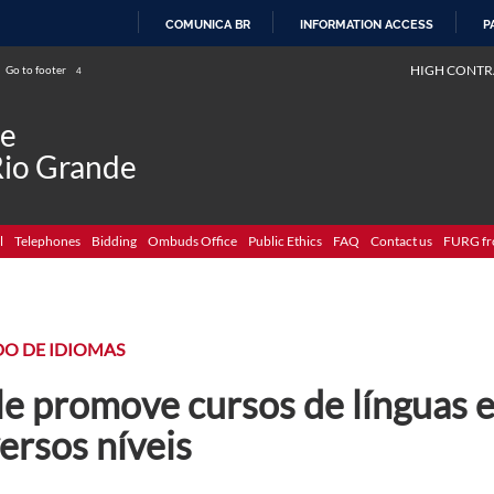
COMUNICA BR
INFORMATION ACCESS
P
SKIP
HIGH CONTR
Go to footer
4
TO
CONTENT
de
Rio Grande
l
Telephones
Bidding
Ombuds Office
Public Ethics
FAQ
Contact us
FURG fr
DO DE IDIOMAS
e promove cursos de línguas e
ersos níveis