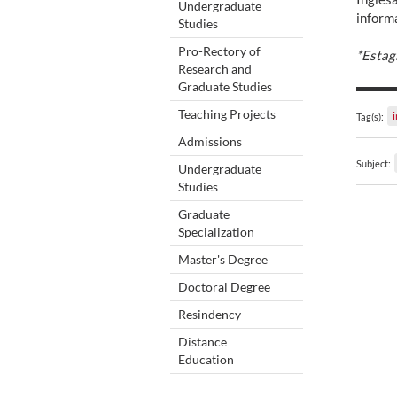
Undergraduate
inform
Studies
Pro-Rectory of
*Estag
Research and
Graduate Studies
Teaching Projects
i
Tag(s):
Admissions
Subject:
Undergraduate
Studies
Graduate
Specialization
Master's Degree
Doctoral Degree
Resindency
Distance
Education