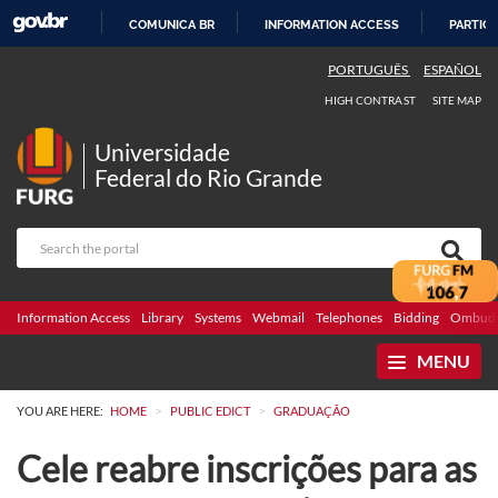
COMUNICA BR
INFORMATION ACCESS
PARTICI
SKIP
PORTUGUÊS
ESPAÑOL
TO
HIGH CONTRAST
SITE MAP
CONTENT
Universidade
Federal do Rio Grande
Information Access
Library
Systems
Webmail
Telephones
Bidding
Ombuds
MENU
>
>
YOU ARE HERE:
HOME
PUBLIC EDICT
GRADUAÇÃO
Cele reabre inscrições para as