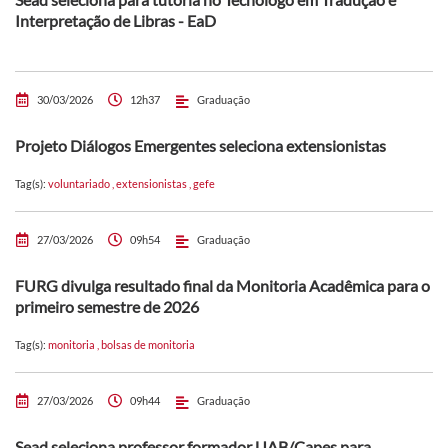
Interpretação de Libras - EaD
30/03/2026
12h37
Graduação
Projeto Diálogos Emergentes seleciona extensionistas
Tag(s):
voluntariado
,
extensionistas
,
gefe
27/03/2026
09h54
Graduação
FURG divulga resultado final da Monitoria Acadêmica para o
primeiro semestre de 2026
Tag(s):
monitoria
,
bolsas de monitoria
27/03/2026
09h44
Graduação
Sead seleciona professor formador UAB/Capes para