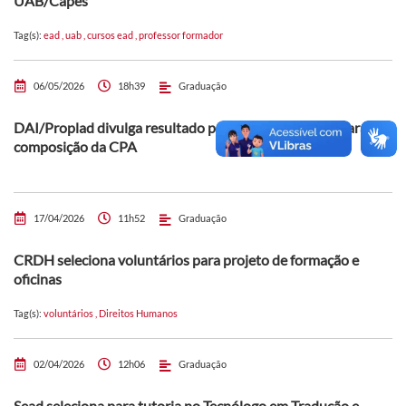
UAB/Capes
Tag(s):
ead
,
uab
,
cursos ead
,
professor formador
06/05/2026
18h39
Graduação
DAI/Proplad divulga resultado preliminar da eleição para
composição da CPA
17/04/2026
11h52
Graduação
CRDH seleciona voluntários para projeto de formação e
oficinas
Tag(s):
voluntários
,
Direitos Humanos
02/04/2026
12h06
Graduação
Sead seleciona para tutoria no Tecnólogo em Tradução e