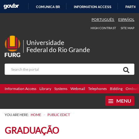
COMUNICA BR
INFORMATION ACCESS
PARTICI
SKIP
PORTUGUÊS
ESPAÑOL
TO
HIGH CONTRAST
SITE MAP
CONTENT
Universidade
Federal do Rio Grande
Information Access
Library
Systems
Webmail
Telephones
Bidding
Ombuds
MENU
>
YOU ARE HERE:
HOME
PUBLIC EDICT
GRADUAÇÃO