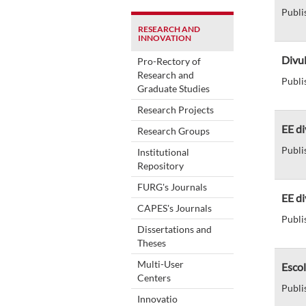
Publi
RESEARCH AND
INNOVATION
Divul
Pro-Rectory of
Research and
Publi
Graduate Studies
Research Projects
EE di
Research Groups
Publi
Institutional
Repository
FURG's Journals
EE di
CAPES's Journals
Publi
Dissertations and
Theses
Multi-User
Escol
Centers
Publi
Innovatio