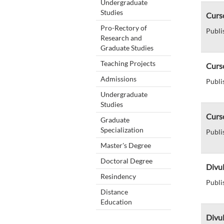
Undergraduate
Studies
Curso
Pro-Rectory of
Publi
Research and
Graduate Studies
Teaching Projects
Curso
Admissions
Publi
Undergraduate
Studies
Curso
Graduate
Specialization
Publi
Master's Degree
Doctoral Degree
Divul
Resindency
Publi
Distance
Education
Divul