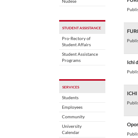
Nudese
Publi
STUDENT ASSISTANCE
FURG 
Pro-Rectory of
Publi
Student Affairs
Student Assistance
Programs
Ichi 
Publi
SERVICES
ICHI 
Students
Publi
Employees
Community
Opor
University
Calendar
Publi