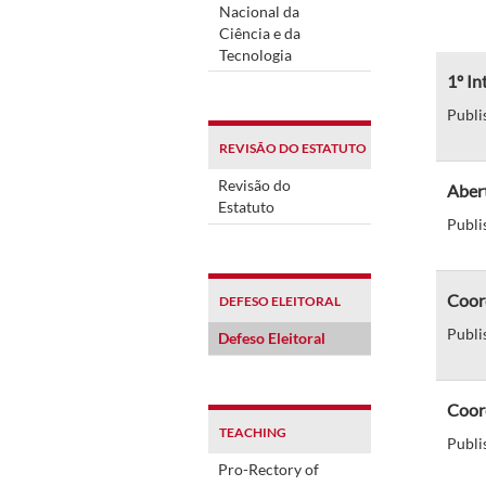
Nacional da
Ciência e da
Tecnologia
1º In
Publi
REVISÃO DO ESTATUTO
Revisão do
Abert
Estatuto
Publi
Coord
DEFESO ELEITORAL
Publi
Defeso Eleitoral
Coord
TEACHING
Publi
Pro-Rectory of