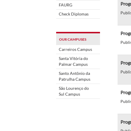
Progr
FAURG
Publi
Check Diplomas
Progr
OUR CAMPUSES
Publi
Carreiros Campus
Santa Vitória do
Progr
Palmar Campus
Publi
Santo Antônio da
Patrulha Campus
São Lourenço do
Progr
Sul Campus
Publi
Progr
Publi