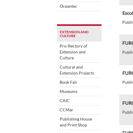
Oceantec
Escol
Publi
EXTENSION AND
CULTURE
FURG 
Pro-Rectory of
Extension and
Publi
Culture
Cultural and
FURG 
Extension Projects
Book Fair
Publi
Museums
CAIC
FURG
CCMar
Publi
Publishing House
and Print Shop
FURG 