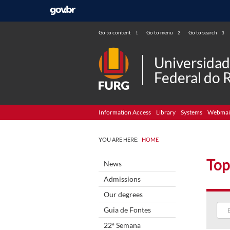
Go to content
Go to menu
Go to search
1
2
3
Universida
Federal do 
Information Access
Library
Systems
Webmai
YOU ARE HERE:
HOME
Top
News
Admissions
Our degrees
Guia de Fontes
22ª Semana