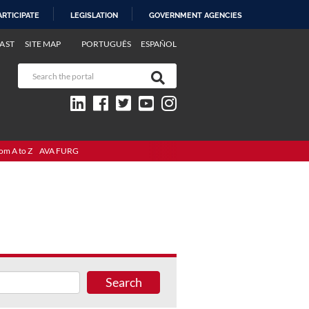
ARTICIPATE
LEGISLATION
GOVERNMENT AGENCIES
AST
SITE MAP
PORTUGUÊS
ESPAÑOL
om A to Z
AVA FURG
Search