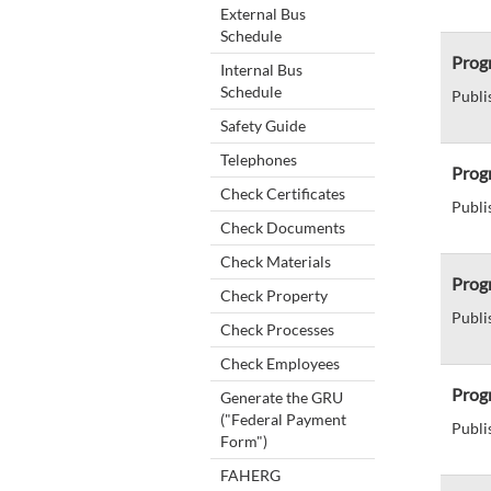
External Bus
Schedule
Prog
Internal Bus
Schedule
Publi
Safety Guide
Telephones
Progr
Check Certificates
Publi
Check Documents
Check Materials
Prog
Check Property
Publi
Check Processes
Check Employees
Progr
Generate the GRU
("Federal Payment
Publi
Form")
FAHERG