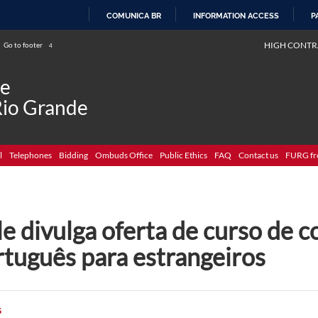
COMUNICA BR
INFORMATION ACCESS
P
SKIP
HIGH CONTR
Go to footer
4
TO
CONTENT
de
Rio Grande
l
Telephones
Bidding
Ombuds Office
Public Ethics
FAQ
Contact us
FURG fr
e divulga oferta de curso de 
rtuguês para estrangeiros
G