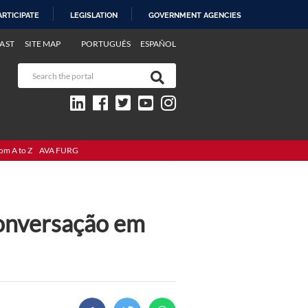
ARTICIPATE
LEGISLATION
GOVERNMENT AGENCIES
AST
SITE MAP
PORTUGUÊS
ESPAÑOL
om A to Z
AVA FURG
conversação em