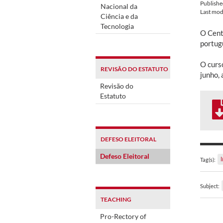
Publish
Nacional da
Last mod
Ciência e da
Tecnologia
O Cent
portug
O curso
REVISÃO DO ESTATUTO
junho,
Revisão do
Estatuto
DEFESO ELEITORAL
Defeso Eleitoral
Tag(s):
Subject:
TEACHING
Pro-Rectory of