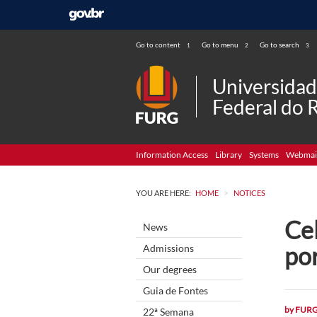
Go to content
Go to menu
Go to search
1
2
3
Universida
Federal do 
Information Access
Library
Systems
Webmai
>
YOU ARE HERE:
HOME
NOTICES
Cel
News
po
Admissions
Our degrees
Guia de Fontes
by
FUR
22ª Semana