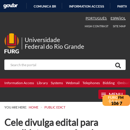
COMUNICA BR
INFORMATION ACCESS
PARTICI
SKIP
PORTUGUÊS
ESPAÑOL
TO
HIGH CONTRAST
SITE MAP
CONTENT
Universidade
Federal do Rio Grande
Information Access
Library
Systems
Webmail
Telephones
Bidding
Ombuds
MENU
>
YOU ARE HERE:
HOME
PUBLIC EDICT
Cele divulga edital para