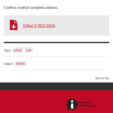
Confira o edital completo abaixo.
Edital nº 002/2024
edital
cele
Tag(s):
Editais
Subject:
Back to Top