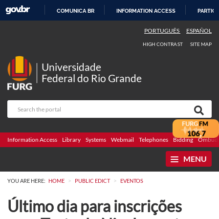
COMUNICA BR
INFORMATION ACCESS
PARTICI
SKIP
PORTUGUÊS
ESPAÑOL
TO
HIGH CONTRAST
SITE MAP
CONTENT
Universidade
Federal do Rio Grande
Information Access
Library
Systems
Webmail
Telephones
Bidding
Ombuds
MENU
>
>
YOU ARE HERE:
HOME
PUBLIC EDICT
EVENTOS
Último dia para inscrições