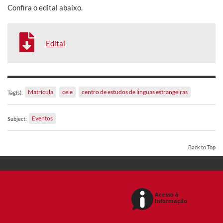
Confira o edital abaixo.
Edital
Matrícula
cele
centro de estudos de linguas estrangeiras
Tag(s):
Eventos
Subject:
Back to Top