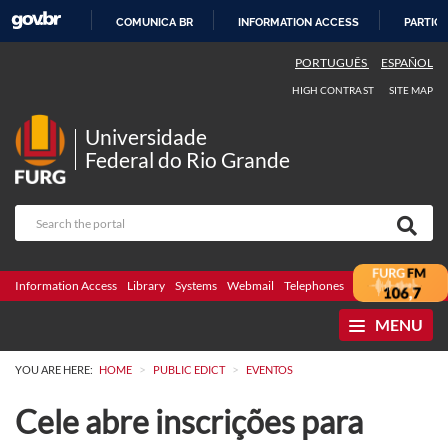
COMUNICA BR
INFORMATION ACCESS
PARTICI
SKIP
PORTUGUÊS
ESPAÑOL
TO
HIGH CONTRAST
SITE MAP
CONTENT
Universidade
Federal do Rio Grande
Information Access
Library
Systems
Webmail
Telephones
Bidding
Ombuds
MENU
>
>
YOU ARE HERE:
HOME
PUBLIC EDICT
EVENTOS
Cele abre inscrições para