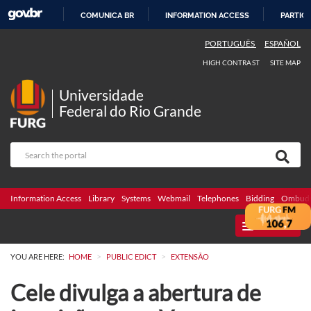
COMUNICA BR
INFORMATION ACCESS
PARTICI
SKIP
PORTUGUÊS
ESPAÑOL
TO
HIGH CONTRAST
SITE MAP
CONTENT
Universidade
Federal do Rio Grande
Information Access
Library
Systems
Webmail
Telephones
Bidding
Ombuds
MENU
>
>
YOU ARE HERE:
HOME
PUBLIC EDICT
EXTENSÃO
Cele divulga a abertura de