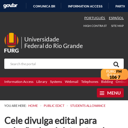
COMUNICA BR
INFORMATION ACCESS
PARTICI
SKIP
PORTUGUÊS
ESPAÑOL
TO
HIGH CONTRAST
SITE MAP
CONTENT
Universidade
Federal do Rio Grande
Information Access
Library
Systems
Webmail
Telephones
Bidding
Ombuds
MENU
>
>
YOU ARE HERE:
HOME
PUBLIC EDICT
STUDENTS ALLOWANCE
Cele divulga edital para