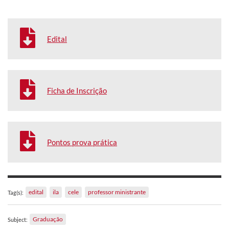
Edital
Ficha de Inscrição
Pontos prova prática
edital
ila
cele
professor ministrante
Tag(s):
Graduação
Subject: