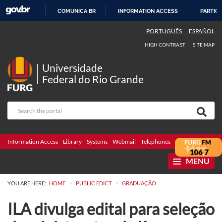
COMUNICA BR
INFORMATION ACCESS
PARTICI
SKIP
PORTUGUÊS
ESPAÑOL
TO
HIGH CONTRAST
SITE MAP
CONTENT
Universidade
Federal do Rio Grande
Information Access
Library
Systems
Webmail
Telephones
Bidding
Ombuds
MENU
>
>
YOU ARE HERE:
HOME
PUBLIC EDICT
GRADUAÇÃO
ILA divulga edital para seleção