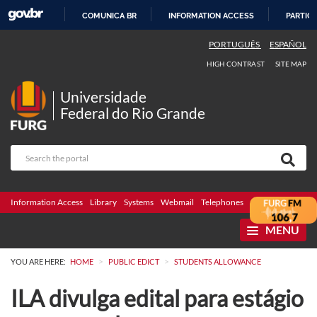
COMUNICA BR
INFORMATION ACCESS
PARTICI
SKIP
PORTUGUÊS
ESPAÑOL
TO
HIGH CONTRAST
SITE MAP
CONTENT
Universidade
Federal do Rio Grande
Information Access
Library
Systems
Webmail
Telephones
Bidding
Ombuds
MENU
>
>
YOU ARE HERE:
HOME
PUBLIC EDICT
STUDENTS ALLOWANCE
ILA divulga edital para estágio