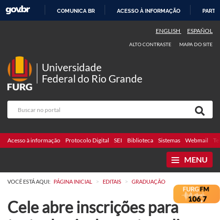
COMUNICA BR
ACESSO À INFORMAÇÃO
PARTI
IR
ENGLISH
ESPAÑOL
PARA
ALTO CONTRASTE
MAPA DO SITE
O
CONTEÚDO
Universidade
Federal do Rio Grande
Acesso à informação
Protocolo Digital
SEI
Biblioteca
Sistemas
Webmail
Te
MENU
>
>
VOCÊ ESTÁ AQUI:
PÁGINA INICIAL
EDITAIS
GRADUAÇÃO
Cele abre inscrições para