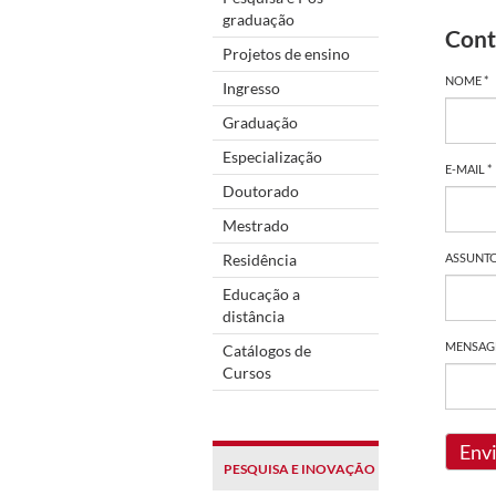
graduação
Cont
Projetos de ensino
NOME *
Ingresso
Graduação
Especialização
E-MAIL *
Doutorado
Mestrado
Residência
ASSUNTO
Educação a
distância
MENSAG
Catálogos de
Cursos
Env
PESQUISA E INOVAÇÃO