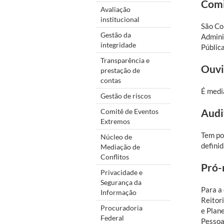
Comi
Avaliação
institucional
São Co
Gestão da
Admini
integridade
Pública
Transparência e
Ouvi
prestação de
contas
É medi
Gestão de riscos
Audi
Comitê de Eventos
Extremos
Tem po
Núcleo de
definid
Mediação de
Conflitos
Pró-
Privacidade e
Segurança da
Para a
Informação
Reitor
Procuradoria
e Plan
Federal
Pessoa