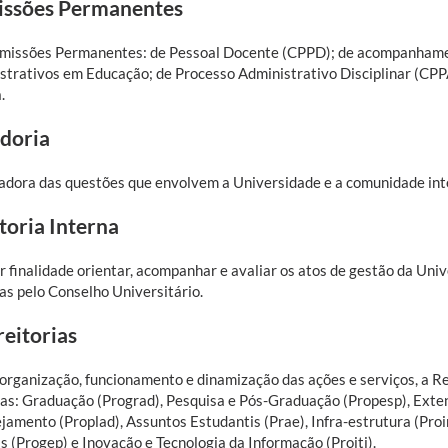
ssões Permanentes
missões Permanentes: de Pessoal Docente (CPPD); de acompanhament
strativos em Educação; de Processo Administrativo Disciplinar (CPP
.
doria
adora das questões que envolvem a Universidade e a comunidade int
toria Interna
r finalidade orientar, acompanhar e avaliar os atos de gestão da Univ
as pelo Conselho Universitário.
reitorias
 organização, funcionamento e dinamização das ações e serviços, a Re
ias: Graduação (Prograd), Pesquisa e Pós-Graduação (Propesp), Exte
ejamento (Proplad), Assuntos Estudantis (Prae), Infra-estrutura (Pro
s (Progep) e Inovação e Tecnologia da Informação (Proiti).