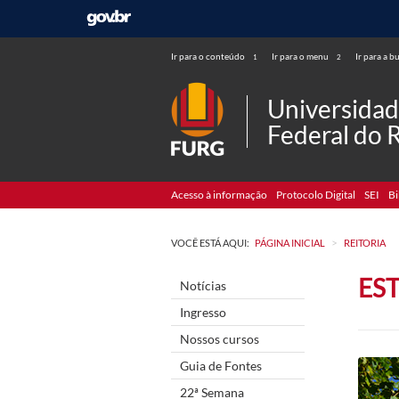
Ir para o conteúdo
Ir para o menu
Ir para a b
1
2
Universida
Federal do 
Acesso à informação
Protocolo Digital
SEI
Bi
>
VOCÊ ESTÁ AQUI:
PÁGINA INICIAL
REITORIA
ES
Notícias
Ingresso
Nossos cursos
Guia de Fontes
22ª Semana