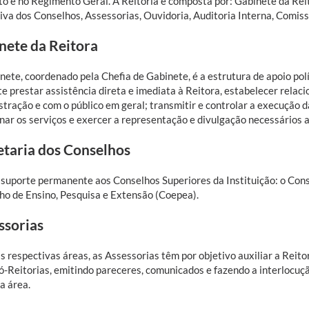
to e no Regimento Geral. A Reitoria é composta por: Gabinete da Reit
iva dos Conselhos, Assessorias, Ouvidoria, Auditoria Interna, Comi
nete da Reitora
ete, coordenado pela Chefia de Gabinete, é a estrutura de apoio polí
e prestar assistência direta e imediata à Reitora, estabelecer relac
stração e com o público em geral; transmitir e controlar a execução
nar os serviços e exercer a representação e divulgação necessários 
etaria dos Conselhos
 suporte permanente aos Conselhos Superiores da Instituição: o Cons
ho de Ensino, Pesquisa e Extensão (Coepea).
ssorias
 respectivas áreas, as Assessorias têm por objetivo auxiliar a Reitor
ó-Reitorias, emitindo pareceres, comunicados e fazendo a interlocuçã
a área.