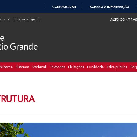
COMUNICA BR
ACESSO À INFORMAÇÃO
IR
ALTO CONTRAS
usca
Ir para o rodapé
3
4
PARA
O
de
CONTEÚDO
Rio Grande
blioteca
Sistemas
Webmail
Telefones
Licitações
Ouvidoria
Ética pública
Per
TRUTURA