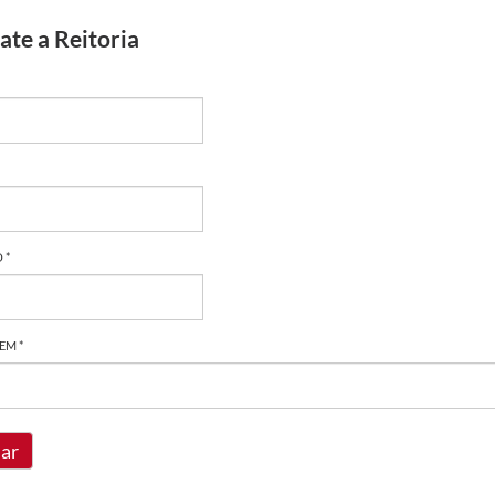
ate a Reitoria
 *
EM *
iar