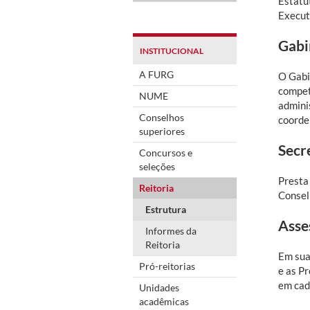
Estatu
Execut
Gabi
INSTITUCIONAL
A FURG
O Gabin
compet
NUME
admini
Conselhos
coorde
superiores
Secr
Concursos e
seleções
Presta
Reitoria
Consel
Estrutura
Asse
Informes da
Reitoria
Em suas
Pró-reitorias
e as Pr
em cad
Unidades
acadêmicas