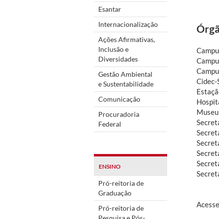
Esantar
Internacionalização
Órgã
Ações Afirmativas,
Inclusão e
Campus
Diversidades
Campus
Campus
Gestão Ambiental
Cidec-
e Sustentabilidade
Estaçã
Comunicação
Hospita
Museu 
Procuradoria
Secret
Federal
Secret
Secret
Secret
Secret
ENSINO
Secret
Pró-reitoria de
Graduação
Acesse
Pró-reitoria de
Pesquisa e Pós-