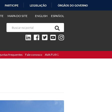
PARTICIPE
LEGISLAÇÃO
ÓRGÃOS DO GOVERNO
TE
MAPA DO SITE
ENGLISH
ESPAÑOL
guntas frequentes
Fale conosco
AVA FURG