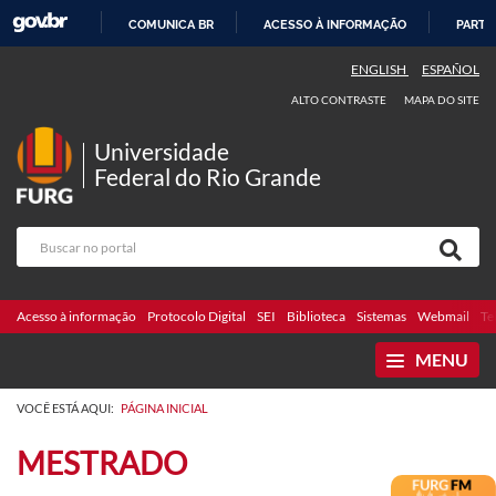
COMUNICA BR
ACESSO À INFORMAÇÃO
PARTI
IR
ENGLISH
ESPAÑOL
PARA
ALTO CONTRASTE
MAPA DO SITE
O
CONTEÚDO
Universidade
Federal do Rio Grande
Acesso à informação
Protocolo Digital
SEI
Biblioteca
Sistemas
Webmail
Te
MENU
VOCÊ ESTÁ AQUI:
PÁGINA INICIAL
MESTRADO