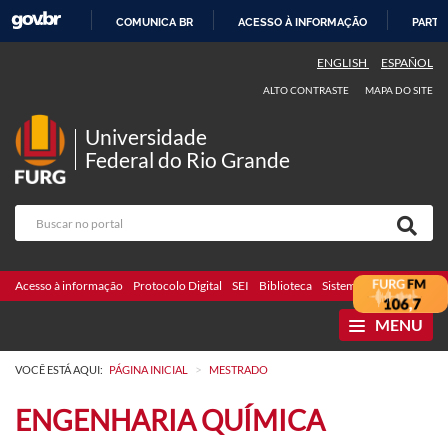
COMUNICA BR
ACESSO À INFORMAÇÃO
PARTI
IR
ENGLISH
ESPAÑOL
PARA
ALTO CONTRASTE
MAPA DO SITE
O
CONTEÚDO
Universidade
Federal do Rio Grande
Acesso à informação
Protocolo Digital
SEI
Biblioteca
Sistemas
Webmail
Te
MENU
>
VOCÊ ESTÁ AQUI:
PÁGINA INICIAL
MESTRADO
ENGENHARIA QUÍMICA