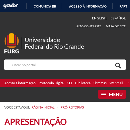
COMUNICA BR
ACESSO À INFORMAÇÃO
PARTI
IR
ENGLISH
ESPAÑOL
PARA
ALTO CONTRASTE
MAPA DO SITE
O
CONTEÚDO
Universidade
Federal do Rio Grande
Acesso à informação
Protocolo Digital
SEI
Biblioteca
Sistemas
Webmail
Te
MENU
>
VOCÊ ESTÁ AQUI:
PÁGINA INICIAL
PRÓ-REITORIAS
APRESENTAÇÃO