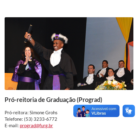
Pró-reitoria de Graduação (Prograd)
Pró-reitora: Simone Grohs
Telefone: (53) 3233-6772
E-mail:
prograd@furg.br