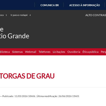
COMUNICA BR
ACESSO À INFORMAÇÃO
IR
ALTO CONTRAS
usca
Ir para o rodapé
3
4
PARA
O
de
CONTEÚDO
Rio Grande
blioteca
Sistemas
Webmail
Telefones
Licitações
Ouvidoria
Ética pública
Per
TORGAS DE GRAU
—
Publicado: 11/05/2026 10h06
,
Última modificação: 26/06/2026 15h01