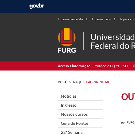
Ir para o conteúdo
Ir para o menu
Ir para a b
1
2
Universida
Federal do 
Acesso à informação
Protocolo Digital
SEI
Bi
VOCÊ ESTÁ AQUI:
PÁGINA INICIAL
OU
Notícias
Ingresso
Nossos cursos
Guia de Fontes
por
FURG
22ª Semana