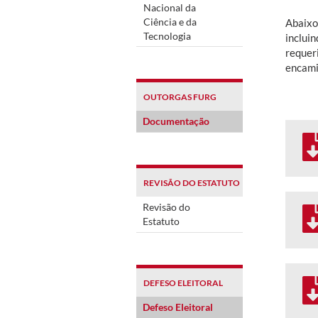
Nacional da
Ciência e da
Abaixo
Tecnologia
inclui
requer
encami
OUTORGAS FURG
Documentação
REVISÃO DO ESTATUTO
Revisão do
Estatuto
DEFESO ELEITORAL
Defeso Eleitoral