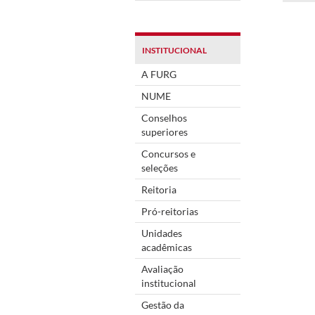
INSTITUCIONAL
A FURG
NUME
Conselhos
superiores
Concursos e
seleções
Reitoria
Pró-reitorias
Unidades
acadêmicas
Avaliação
institucional
Gestão da