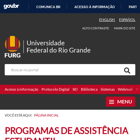
COMUNICA BR
ACESSO À INFORMAÇÃO
PARTI
IR
ENGLISH
ESPAÑOL
PARA
ALTO CONTRASTE
MAPA DO SITE
O
CONTEÚDO
Universidade
Federal do Rio Grande
Acesso à informação
Protocolo Digital
SEI
Biblioteca
Sistemas
Webmail
Te
MENU
VOCÊ ESTÁ AQUI:
PÁGINA INICIAL
PROGRAMAS DE ASSISTÊNCIA