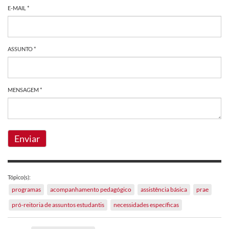
E-MAIL *
ASSUNTO *
MENSAGEM *
Enviar
Tópico(s):
programas
acompanhamento pedagógico
assistência básica
prae
pró-reitoria de assuntos estudantis
necessidades específicas