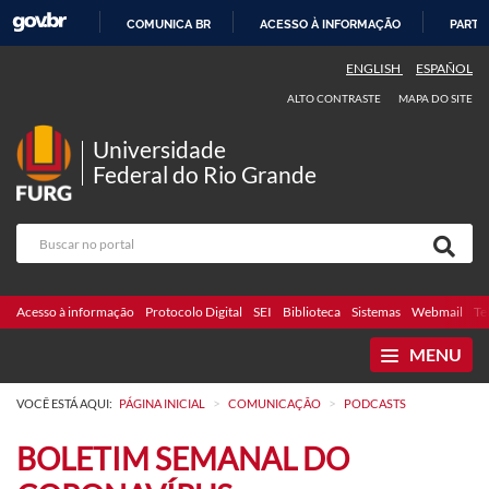
COMUNICA BR
ACESSO À INFORMAÇÃO
PARTI
IR
ENGLISH
ESPAÑOL
PARA
ALTO CONTRASTE
MAPA DO SITE
O
CONTEÚDO
Universidade
Federal do Rio Grande
Acesso à informação
Protocolo Digital
SEI
Biblioteca
Sistemas
Webmail
Te
MENU
>
>
VOCÊ ESTÁ AQUI:
PÁGINA INICIAL
COMUNICAÇÃO
PODCASTS
BOLETIM SEMANAL DO