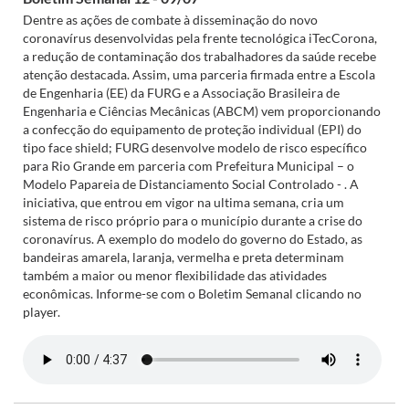
Dentre as ações de combate à disseminação do novo
coronavírus desenvolvidas pela frente tecnológica iTecCorona,
a redução de contaminação dos trabalhadores da saúde recebe
atenção destacada. Assim, uma parceria firmada entre a Escola
de Engenharia (EE) da FURG e a Associação Brasileira de
Engenharia e Ciências Mecânicas (ABCM) vem proporcionando
a confecção do equipamento de proteção individual (EPI) do
tipo face shield; FURG desenvolve modelo de risco específico
para Rio Grande em parceria com Prefeitura Municipal – o
Modelo Papareia de Distanciamento Social Controlado - . A
iniciativa, que entrou em vigor na ultima semana, cria um
sistema de risco próprio para o município durante a crise do
coronavírus. A exemplo do modelo do governo do Estado, as
bandeiras amarela, laranja, vermelha e preta determinam
também a maior ou menor flexibilidade das atividades
econômicas. Informe-se com o Boletim Semanal clicando no
player.