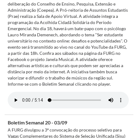
deliberação do Conselho de Ensino, Pesquisa, Extensão e
Administração (Coepea). A Pró-reitoria de Assuntos Estudantis
(Prae) realiza a Sala de Apoio Virtual. A atividade integra a
programação da Acolhida Cidadã Solidária do Período
Emergencial. No dia 18, haverá um bate-papo com o psicólogo
Lauro Miranda Demenech, abordando o tema "Ser estudante
universitário no contexto online: desafios e potencialidades". O
evento será transmitido ao vivo no canal do YouTube da FURG,
a partir das 18h. Confira aos sábados na página da FURG no
Facebook o projeto Janela Musical. A atividade oferece
alternativas artísticas e culturais que podem ser apreciadas a
distância por meio da internet. A iniciativa também busca
valorizar e difundir o trabalho de músicos da região sul.
Informe-se com o Boletim Semanal clicando no player.
Boletim Semanal 20 - 03/09
A FURG divulgou a 3ª convocação do processo seletivo para
Vagas Complementares do Sistema de Seleção Unificada (Sisu)