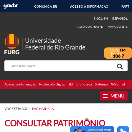
COMUNICA BR
ACESSO À INFORMAÇÃO
PARTI
IR
ENGLISH
ESPAÑOL
PARA
ALTO CONTRASTE
MAPA DO SITE
O
CONTEÚDO
Universidade
Federal do Rio Grande
Acesso à informação
Protocolo Digital
SEI
Biblioteca
Sistemas
Webmail
Te
MENU
VOCÊ ESTÁ AQUI:
PÁGINA INICIAL
CONSULTAR PATRIMÔNIO