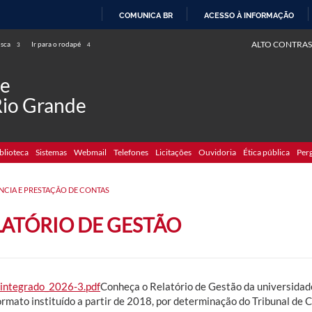
COMUNICA BR
ACESSO À INFORMAÇÃO
IR
ALTO CONTRAS
usca
Ir para o rodapé
3
4
PARA
O
de
CONTEÚDO
Rio Grande
blioteca
Sistemas
Webmail
Telefones
Licitações
Ouvidoria
Ética pública
Per
NCIA E PRESTAÇÃO DE CONTAS
LATÓRIO DE GESTÃO
_integrado_2026-3.pdf
Conheça o Relatório de Gestão da universidad
ormato instituído a partir de 2018, por determinação do Tribunal de