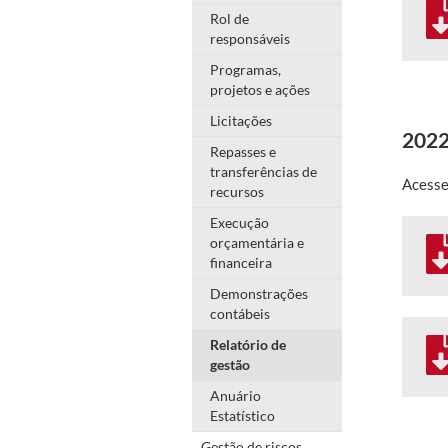
Rol de
responsáveis
Programas,
projetos e ações
Licitações
202
Repasses e
transferências de
Acesse
recursos
Execução
orçamentária e
financeira
Demonstrações
contábeis
Relatório de
gestão
Anuário
Estatístico
Gestão de riscos