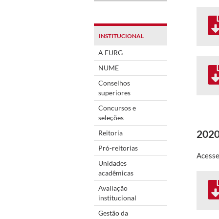
INSTITUCIONAL
A FURG
NUME
Conselhos
superiores
Concursos e
seleções
202
Reitoria
Pró-reitorias
Acesse
Unidades
acadêmicas
Avaliação
institucional
Gestão da