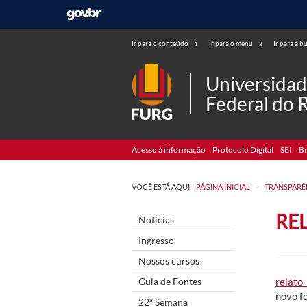
Ir para o conteúdo
Ir para o menu
Ir para a b
1
2
Universida
Federal do 
Acesso à informação
Protocolo Digital
SEI
Bi
>
VOCÊ ESTÁ AQUI:
PÁGINA INICIAL
TRANSPARÊ
RE
Notícias
Ingresso
Nossos cursos
Guia de Fontes
relato
novo f
22ª Semana