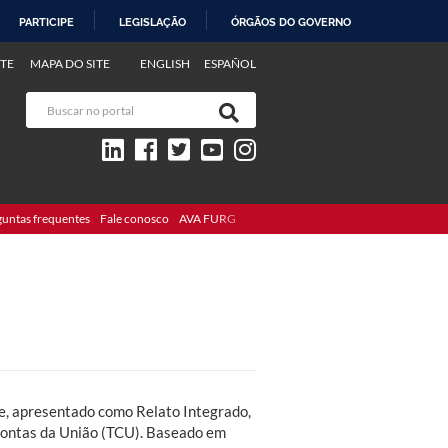
PARTICIPE
LEGISLAÇÃO
ÓRGÃOS DO GOVERNO
TE
MAPA DO SITE
ENGLISH
ESPAÑOL
guntas frequentes
Fale conosco
AVA FURG
e, apresentado como Relato Integrado,
 Contas da União (TCU). Baseado em