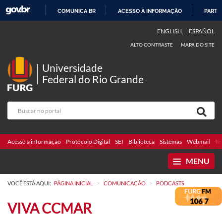
COMUNICA BR
ACESSO À INFORMAÇÃO
PARTI
IR
ENGLISH
ESPAÑOL
PARA
ALTO CONTRASTE
MAPA DO SITE
O
CONTEÚDO
Universidade
Federal do Rio Grande
Acesso à informação
Protocolo Digital
SEI
Biblioteca
Sistemas
Webmail
Te
MENU
>
>
VOCÊ ESTÁ AQUI:
PÁGINA INICIAL
COMUNICAÇÃO
PODCASTS
VIVA CCMAR