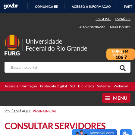
COMUNICA BR
ACESSO À INFORMAÇÃO
PARTI
IR
ENGLISH
ESPAÑOL
PARA
ALTO CONTRASTE
MAPA DO SITE
O
CONTEÚDO
Universidade
Federal do Rio Grande
Acesso à informação
Protocolo Digital
SEI
Biblioteca
Sistemas
Webmail
Te
MENU
VOCÊ ESTÁ AQUI:
PÁGINA INICIAL
CONSULTAR SERVIDORES