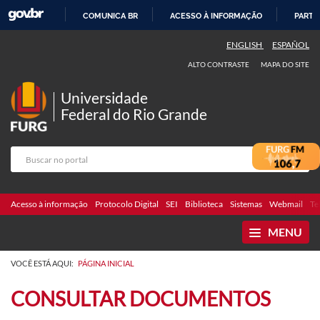
COMUNICA BR
ACESSO À INFORMAÇÃO
PARTI
IR
ENGLISH
ESPAÑOL
PARA
ALTO CONTRASTE
MAPA DO SITE
O
CONTEÚDO
Universidade
Federal do Rio Grande
Acesso à informação
Protocolo Digital
SEI
Biblioteca
Sistemas
Webmail
Te
MENU
VOCÊ ESTÁ AQUI:
PÁGINA INICIAL
CONSULTAR DOCUMENTOS