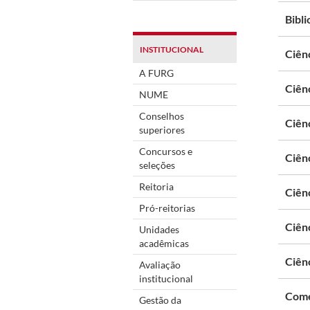
Bibl
INSTITUCIONAL
Ciên
A FURG
Ciênc
NUME
Conselhos
Ciênc
superiores
Concursos e
Ciên
seleções
Reitoria
Ciên
Pró-reitorias
Ciênc
Unidades
acadêmicas
Ciênc
Avaliação
institucional
Comé
Gestão da