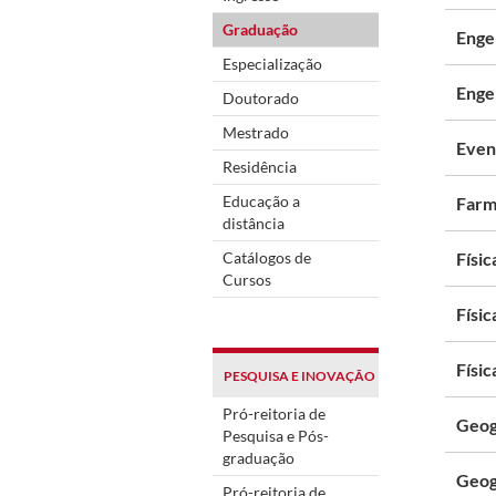
Graduação
Enge
Especialização
Enge
Doutorado
Mestrado
Even
Residência
Educação a
Farm
distância
Catálogos de
Físic
Cursos
Físic
Físic
PESQUISA E INOVAÇÃO
Pró-reitoria de
Geog
Pesquisa e Pós-
graduação
Geogr
Pró-reitoria de