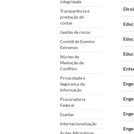
integridade
Dire
Transparência e
prestação de
contas
Educ
Gestão de riscos
Educ
Comitê de Eventos
Extremos
Educ
Núcleo de
Mediação de
Enf
Conflitos
Privacidade e
Enge
Segurança da
Informação
Engen
Procuradoria
Federal
Enge
Esantar
Internacionalização
Engen
Ações Afirmativas,