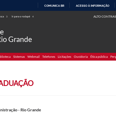
COMUNICA BR
ACESSO À INFORMAÇÃO
IR
ALTO CONTRAS
usca
Ir para o rodapé
3
4
PARA
O
de
CONTEÚDO
Rio Grande
blioteca
Sistemas
Webmail
Telefones
Licitações
Ouvidoria
Ética pública
Per
ADUAÇÃO
nistração - Rio Grande