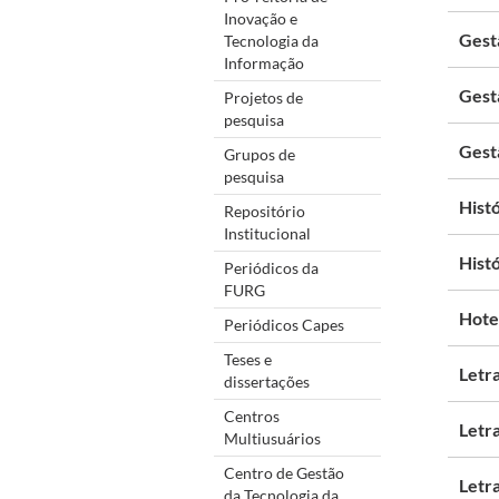
Inovação e
Gest
Tecnologia da
Informação
Gest
Projetos de
pesquisa
Gest
Grupos de
pesquisa
Histó
Repositório
Institucional
Histó
Periódicos da
FURG
Hote
Periódicos Capes
Teses e
Letr
dissertações
Centros
Letr
Multiusuários
Centro de Gestão
Letr
da Tecnologia da