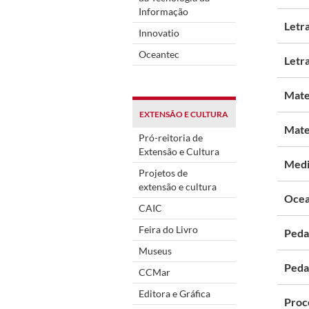
Informação
Letr
Innovatio
Oceantec
Letra
Mate
EXTENSÃO E CULTURA
Mate
Pró-reitoria de
Extensão e Cultura
Medi
Projetos de
extensão e cultura
Ocea
CAIC
Feira do Livro
Peda
Museus
Peda
CCMar
Editora e Gráfica
Proc