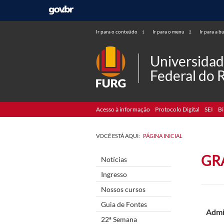
Ir para o conteúdo
Ir para o menu
Ir para a b
1
2
Universida
Federal do 
Acesso à informação
Protocolo Digital
SEI
Bi
VOCÊ ESTÁ AQUI:
PÁGINA INICIAL
GR
Notícias
Ingresso
Nossos cursos
Guia de Fontes
Admi
22ª Semana