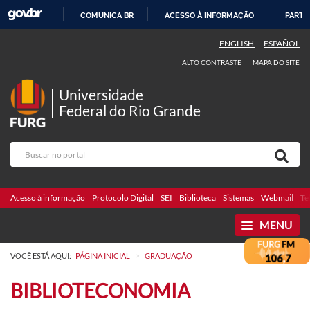
COMUNICA BR
ACESSO À INFORMAÇÃO
PARTI
IR
ENGLISH
ESPAÑOL
PARA
ALTO CONTRASTE
MAPA DO SITE
O
CONTEÚDO
Universidade
Federal do Rio Grande
Acesso à informação
Protocolo Digital
SEI
Biblioteca
Sistemas
Webmail
Te
MENU
>
VOCÊ ESTÁ AQUI:
PÁGINA INICIAL
GRADUAÇÃO
BIBLIOTECONOMIA