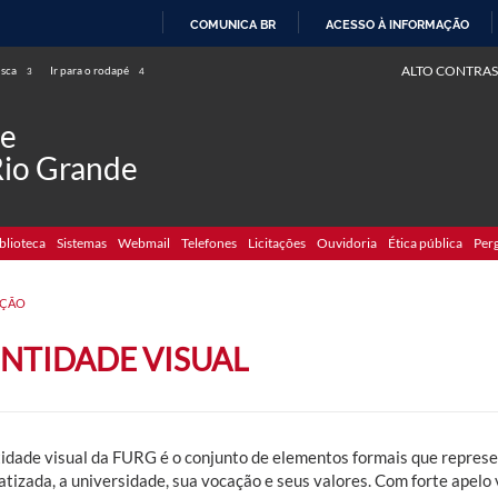
COMUNICA BR
ACESSO À INFORMAÇÃO
IR
ALTO CONTRAS
usca
Ir para o rodapé
3
4
PARA
O
de
CONTEÚDO
Rio Grande
blioteca
Sistemas
Webmail
Telefones
Licitações
Ouvidoria
Ética pública
Per
ÇÃO
ENTIDADE VISUAL
tidade visual da FURG é o conjunto de elementos formais que represe
atizada, a universidade, sua vocação e seus valores. Com forte apelo