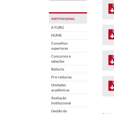
INSTITUCIONAL
A FURG
NUME
Conselhos
superiores
Concursos e
seleções
Reitoria
Pró-reitorias
Unidades
acadêmicas
Avaliação
institucional
Gestão da