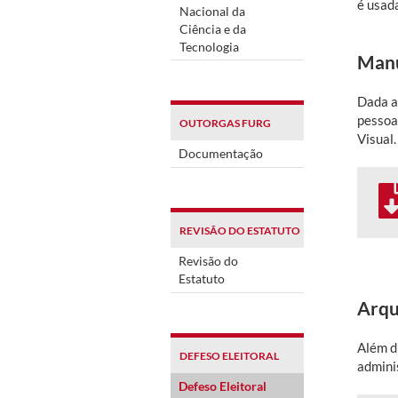
é usad
Nacional da
Ciência e da
Tecnologia
Manu
Dada a 
pessoa
OUTORGAS FURG
Visual.
Documentação
REVISÃO DO ESTATUTO
Revisão do
Estatuto
Arqu
Além d
DEFESO ELEITORAL
admini
Defeso Eleitoral