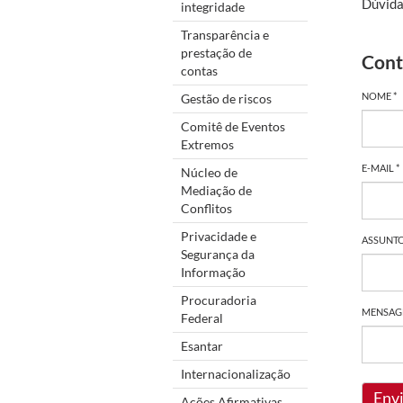
Dúvida
integridade
Transparência e
prestação de
Cont
contas
NOME *
Gestão de riscos
Comitê de Eventos
Extremos
E-MAIL *
Núcleo de
Mediação de
Conflitos
Privacidade e
ASSUNTO
Segurança da
Informação
Procuradoria
MENSAG
Federal
Esantar
Internacionalização
Env
Ações Afirmativas,