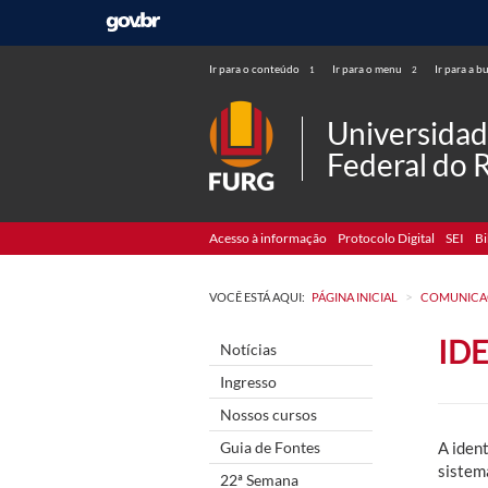
Ir para o conteúdo
Ir para o menu
Ir para a b
1
2
Universida
Federal do 
Acesso à informação
Protocolo Digital
SEI
Bi
>
VOCÊ ESTÁ AQUI:
PÁGINA INICIAL
COMUNICA
ID
Notícias
Ingresso
Nossos cursos
Guia de Fontes
A iden
sistem
22ª Semana