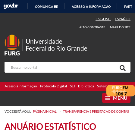
COMUNICA BR
ACESSO À INFORMAÇÃO
PARTI
IR
ENGLISH
ESPAÑOL
PARA
ALTO CONTRASTE
MAPA DO SITE
O
CONTEÚDO
Universidade
Federal do Rio Grande
Acesso à informação
Protocolo Digital
SEI
Biblioteca
Sistemas
Webmail
Te
MENU
>
VOCÊ ESTÁ AQUI:
PÁGINA INICIAL
TRANSPARÊNCIA E PRESTAÇÃO DE CONTAS
ANUÁRIO ESTATÍSTICO