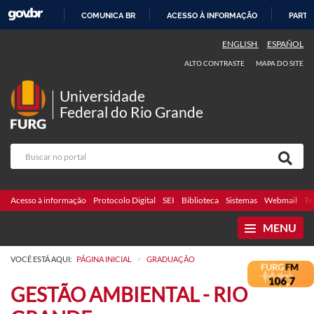
COMUNICA BR
ACESSO À INFORMAÇÃO
PARTI
IR
ENGLISH
ESPAÑOL
PARA
ALTO CONTRASTE
MAPA DO SITE
O
CONTEÚDO
Universidade
Federal do Rio Grande
Acesso à informação
Protocolo Digital
SEI
Biblioteca
Sistemas
Webmail
Te
MENU
>
VOCÊ ESTÁ AQUI:
PÁGINA INICIAL
GRADUAÇÃO
GESTÃO AMBIENTAL - RIO