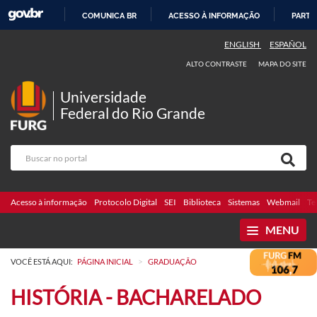
COMUNICA BR
ACESSO À INFORMAÇÃO
PARTI
IR
ENGLISH
ESPAÑOL
PARA
ALTO CONTRASTE
MAPA DO SITE
O
CONTEÚDO
Universidade
Federal do Rio Grande
Acesso à informação
Protocolo Digital
SEI
Biblioteca
Sistemas
Webmail
Te
MENU
>
VOCÊ ESTÁ AQUI:
PÁGINA INICIAL
GRADUAÇÃO
HISTÓRIA - BACHARELADO