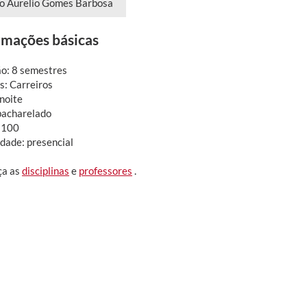
o Aurelio Gomes Barbosa
rmações básicas
o: 8 semestres
: Carreiros
 noite
bacharelado
 100
dade: presencial
ça as
disciplinas
e
professores
.