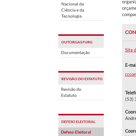
organi
Nacional da
orçame
Ciência e da
compar
Tecnologia
CON
OUTORGAS FURG
Site 
Documentação
E-mai
cccon
REVISÃO DO ESTATUTO
Revisão do
Telef
Estatuto
(53)
Coord
Andr
DEFESO ELEITORAL
Coord
Defeso Eleitoral