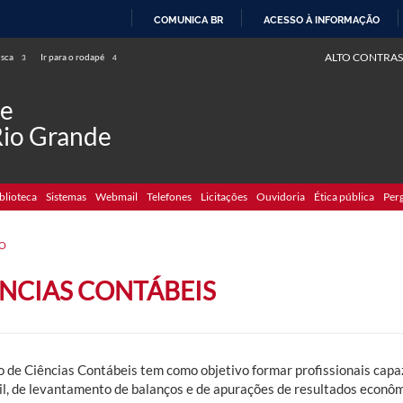
COMUNICA BR
ACESSO À INFORMAÇÃO
IR
ALTO CONTRAS
usca
Ir para o rodapé
3
4
PARA
O
de
CONTEÚDO
Rio Grande
blioteca
Sistemas
Webmail
Telefones
Licitações
Ouvidoria
Ética pública
Per
O
ÊNCIAS CONTÁBEIS
o de Ciências Contábeis tem como objetivo
formar profissionais capa
il, de levantamento de balanços e de apurações de resultados econômi