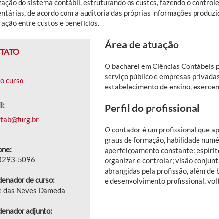
zação do sistema contábil, estruturando os custos, fazendo o control
ntárias, de acordo com a auditoria das próprias informações produzid
ação entre custos e benefícios.
Área de atuação
TATO
O bacharel em Ciências Contábeis p
serviço público e empresas privadas
do curso
estabelecimento de ensino, exercen
l:
Perfil do profissional
tab@furg.br
O
contador é um profissional que ap
graus de formação, habilidade numér
one:
aperfeiçoamento constante; espírito
 3293-5096
organizar e controlar; visão conjun
abrangidas pela profissão, além de
enador de curso:
e desenvolvimento profissional, volt
e das Neves Dameda
enador adjunto: