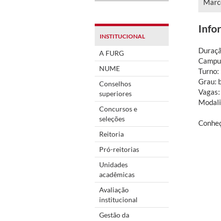
Marc
Info
INSTITUCIONAL
Duraçã
A FURG
Campus
NUME
Turno:
Grau: 
Conselhos
Vagas:
superiores
Modali
Concursos e
seleções
Conhe
Reitoria
Pró-reitorias
Unidades
acadêmicas
Avaliação
institucional
Gestão da