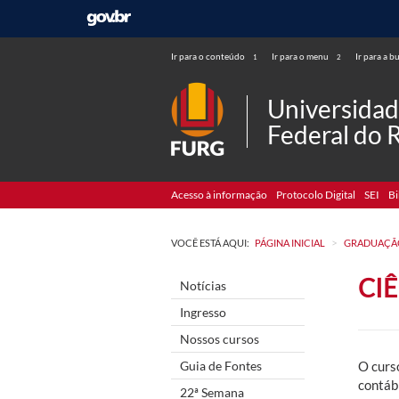
Ir para o conteúdo
Ir para o menu
Ir para a b
1
2
Universida
Federal do 
Acesso à informação
Protocolo Digital
SEI
Bi
>
VOCÊ ESTÁ AQUI:
PÁGINA INICIAL
GRADUAÇÃ
CI
Notícias
Ingresso
Nossos cursos
Guia de Fontes
O curs
contáb
22ª Semana