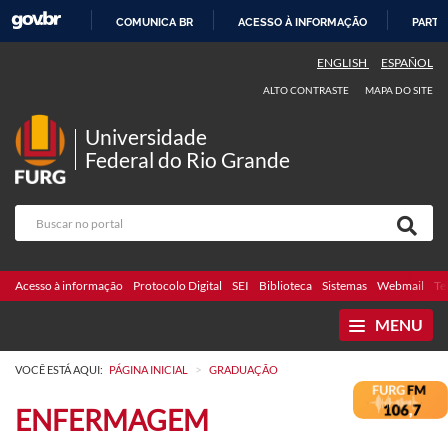
COMUNICA BR
ACESSO À INFORMAÇÃO
PARTI
IR
ENGLISH
ESPAÑOL
PARA
ALTO CONTRASTE
MAPA DO SITE
O
CONTEÚDO
Universidade
Federal do Rio Grande
Acesso à informação
Protocolo Digital
SEI
Biblioteca
Sistemas
Webmail
Te
MENU
>
VOCÊ ESTÁ AQUI:
PÁGINA INICIAL
GRADUAÇÃO
ENFERMAGEM