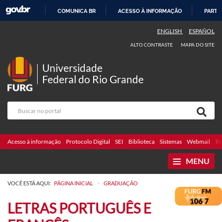
COMUNICA BR
ACESSO À INFORMAÇÃO
PARTI
IR
ENGLISH
ESPAÑOL
PARA
ALTO CONTRASTE
MAPA DO SITE
O
CONTEÚDO
Universidade
Federal do Rio Grande
Acesso à informação
Protocolo Digital
SEI
Biblioteca
Sistemas
Webmail
Te
MENU
>
VOCÊ ESTÁ AQUI:
PÁGINA INICIAL
GRADUAÇÃO
LETRAS PORTUGUÊS E