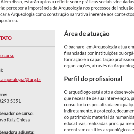
 Além disso, estarão aptos a refletir sobre práticas sociais vinculad
a; perceber a importância da Arqueologia nos processos de inclusão s
icar a Arqueologia como construção narrativa inerente aos contextos 
porânea.
Área de atuação
TATO
O bacharel em Arqueologia atua em 
financiadas por instituições ou órg
do curso
formação e à capacitação profissio
organizações, através da Arqueolog
l:
Perfil do profissional
.arqueologia@furg.br
O arqueólogo está apto a desenvolv
one:
que necessite de sua intervenção, p
 3293 5351
consultoria especializada em qualque
indiretamente, à proteção, documen
enador de curso:
do patrimônio material da humanida
vo Ruiz Chiesa
educativas, realizadas principalme
encontram os sítios arqueológicos e
enadora adjunta: