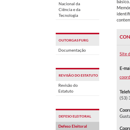
básico.
Nacional da
Memóri
Ciência e da
identif
Tecnologia
contem
CON
OUTORGAS FURG
Documentação
Site 
E-mai
REVISÃO DO ESTATUTO
coord
Revisão do
Estatuto
Telef
(53)
Coord
Gusta
DEFESO ELEITORAL
Defeso Eleitoral
Coord