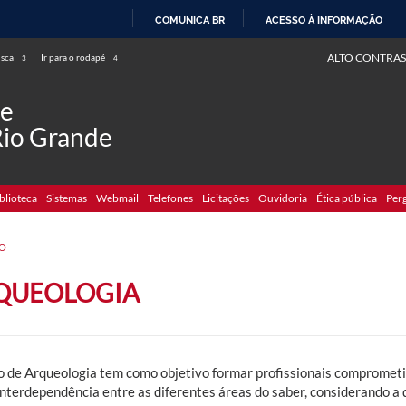
COMUNICA BR
ACESSO À INFORMAÇÃO
IR
ALTO CONTRAS
usca
Ir para o rodapé
3
4
PARA
O
de
CONTEÚDO
Rio Grande
blioteca
Sistemas
Webmail
Telefones
Licitações
Ouvidoria
Ética pública
Per
O
QUEOLOGIA
o de Arqueologia tem como objetivo formar profissionais compromet
interdependência entre as diferentes áreas do saber, considerando a 