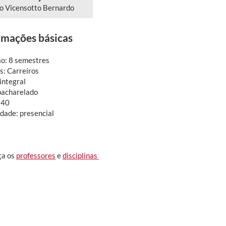
o Vicensotto Bernardo
rmações básicas
o: 8 semestres
: Carreiros
integral
bacharelado
 40
dade: presencial
ça os
professores
e
disciplinas