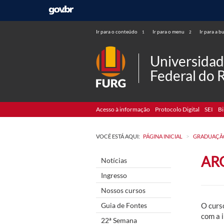
Ir para o conteúdo
Ir para o menu
Ir para a b
1
2
Universida
Federal do 
Acesso à informação
Protocolo Digital
SEI
Bi
>
VOCÊ ESTÁ AQUI:
PÁGINA INICIAL
GRADUAÇÃ
AR
Notícias
Ingresso
Nossos cursos
Guia de Fontes
O curs
com a 
22ª Semana