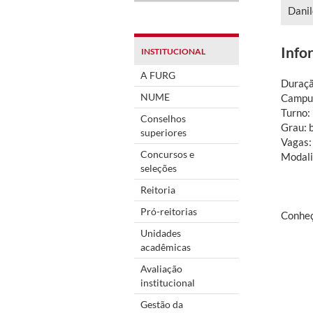
Danil
Info
INSTITUCIONAL
A FURG
Duraçã
NUME
Campus
Turno: 
Conselhos
Grau: 
superiores
Vagas:
Concursos e
Modali
seleções
Reitoria
Pró-reitorias
Conhe
Unidades
acadêmicas
Avaliação
institucional
Gestão da