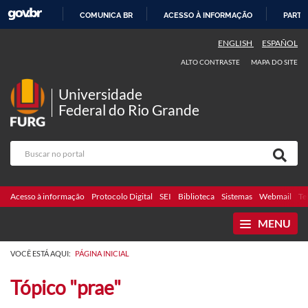
COMUNICA BR
ACESSO À INFORMAÇÃO
PARTI
IR
ENGLISH
ESPAÑOL
PARA
ALTO CONTRASTE
MAPA DO SITE
O
CONTEÚDO
Universidade
Federal do Rio Grande
Acesso à informação
Protocolo Digital
SEI
Biblioteca
Sistemas
Webmail
Te
MENU
VOCÊ ESTÁ AQUI:
PÁGINA INICIAL
Tópico "prae"