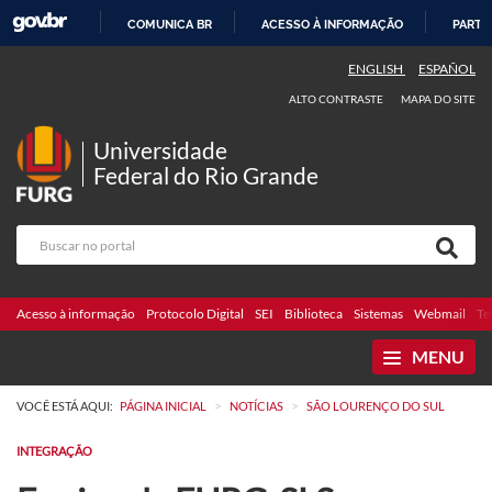
COMUNICA BR
ACESSO À INFORMAÇÃO
PARTI
IR
ENGLISH
ESPAÑOL
PARA
ALTO CONTRASTE
MAPA DO SITE
O
CONTEÚDO
Universidade
Federal do Rio Grande
Acesso à informação
Protocolo Digital
SEI
Biblioteca
Sistemas
Webmail
Te
MENU
>
>
VOCÊ ESTÁ AQUI:
PÁGINA INICIAL
NOTÍCIAS
SÃO LOURENÇO DO SUL
INTEGRAÇÃO