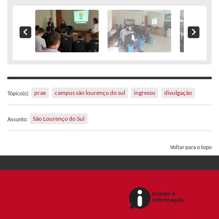
prae
campus são lourenço do sul
ingresso
divulgação
Tópico(s):
São Lourenço do Sul
Assunto:
Voltar para o topo