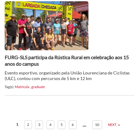
FURG-SLS participa da Rústica Rural em celebração aos 15
anos do campus
Evento esportivo, organizado pela União Lourenciana de Ciclistas
(ULC), contou com percursos de 5 km e 12 km
Tag(s):
Matrícula
,
graduate
...
1
2
3
4
5
6
10
NEXT