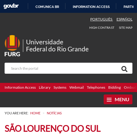
COMUNICA BR
INFORMATION ACCESS
PARTICI
SKIP
PORTUGUÊS
ESPAÑOL
TO
HIGH CONTRAST
SITE MAP
CONTENT
Universidade
Federal do Rio Grande
Information Access
Library
Systems
Webmail
Telephones
Bidding
Ombuds
MENU
>
YOU ARE HERE:
HOME
NOTÍCIAS
SÃO LOURENÇO DO SUL