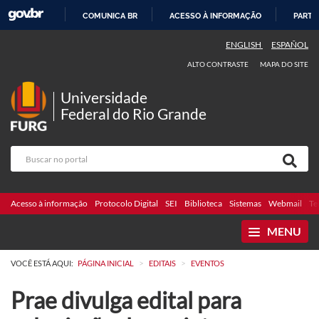
COMUNICA BR
ACESSO À INFORMAÇÃO
PARTI
IR
ENGLISH
ESPAÑOL
PARA
ALTO CONTRASTE
MAPA DO SITE
O
CONTEÚDO
Universidade
Federal do Rio Grande
Acesso à informação
Protocolo Digital
SEI
Biblioteca
Sistemas
Webmail
Te
MENU
>
>
VOCÊ ESTÁ AQUI:
PÁGINA INICIAL
EDITAIS
EVENTOS
Prae divulga edital para